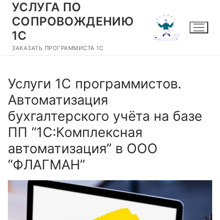
УСЛУГА ПО
Перейти
к
СОПРОВОЖДЕНИЮ
содержимому
1С
ЗАКАЗАТЬ ПРОГРАММИСТА 1С
Услуги 1С программистов.
Автоматизация
бухгалтерского учёта на базе
ПП “1С:Комплексная
автоматизация” в ООО
“ФЛАГМАН”