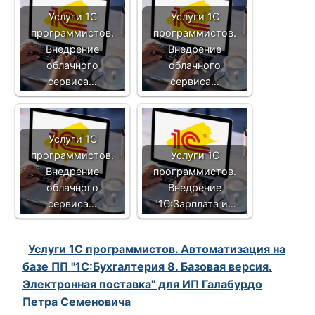
Услуги 1С
Услуги 1С
программистов.
программистов.
Внедрение
Внедрение
облачного
облачного
сервиса…
сервиса…
Услуги 1С
программистов.
Услуги 1С
Внедрение
программистов.
облачного
Внедрение
сервиса…
"1С:Зарплата и…
Услуги 1С программистов. Автоматизация на
базе ПП "1С:Бухгалтерия 8. Базовая версия.
Электронная поставка" для ИП Галабурдо
Петра Семеновича