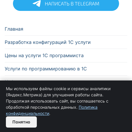
Главная
Разработка конфигураций 1С услуги
Цены на услуги 1С программиста
Услуги по программированию в 1С
Информация
Мы используем файлы cookie и сервисы аналитики
(Яндекс.Метрика) для улучшения работы сайта.
Продолжая использовать сайт, вы соглашаетесь с
обработкой персональных данных.
Политика
конфиденциальности
.
Обратная связь
Авторское право © 2026 Услуга по сопровождению 1С
Понятно
Open