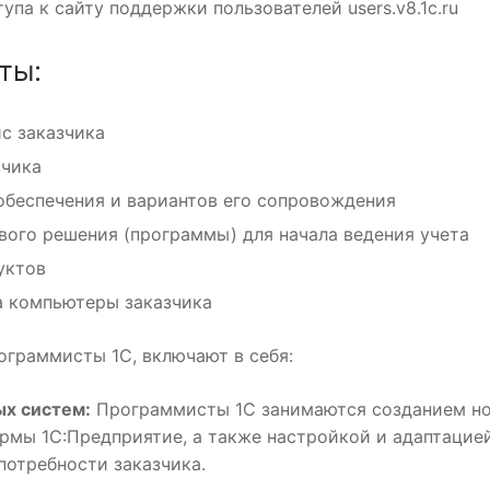
па к сайту поддержки пользователей users.v8.1c.ru
ты:
с заказчика
зчика
обеспечения и вариантов его сопровождения
вого решения (программы) для начала ведения учета
уктов
а компьютеры заказчика
ограммисты 1С, включают в себя:
ых систем:
Программисты 1С занимаются созданием н
рмы 1С:Предприятие, а также настройкой и адаптацие
отребности заказчика.