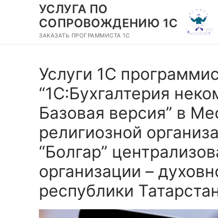
Перейти
УСЛУГА ПО
к
СОПРОВОЖДЕНИЮ 1С
содержимому
ЗАКАЗАТЬ ПРОГРАММИСТА 1С
Услуги 1С программи
“1С:Бухгалтерия неко
Базовая версия” в М
религиозной организа
“Болгар” централизо
организации – духов
республики Татарста